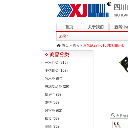
首页
关于我们
新闻中
热搜：
首页
>
梳妆
> 卓艺庭ZYT-510绚彩细扁梳
一次性类 (215)
不锈钢类 (103)
竹木类 (97)
玻璃制品类 (29)
厨房 (489)
洗护 (57)
居室类 (62)
梳妆 (67)
晾晒 (32)