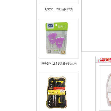
顺胜2562食品保鲜膜
推荐商
顺美SM-1871镭射笑脸粘钩