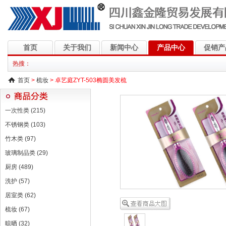
首页
关于我们
新闻中心
产品中心
促销产
热搜：
首页
>
梳妆
> 卓艺庭ZYT-503椭圆美发梳
一次性类 (215)
不锈钢类 (103)
竹木类 (97)
玻璃制品类 (29)
厨房 (489)
洗护 (57)
居室类 (62)
梳妆 (67)
晾晒 (32)