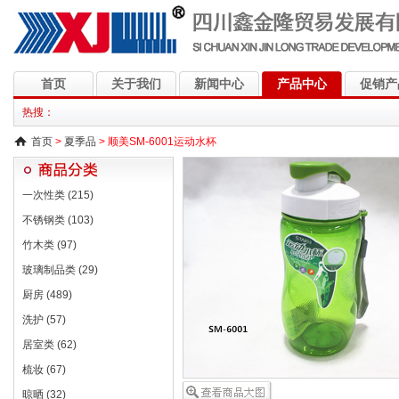
首页
关于我们
新闻中心
产品中心
促销产
热搜：
首页
>
夏季品
> 顺美SM-6001运动水杯
一次性类 (215)
不锈钢类 (103)
竹木类 (97)
玻璃制品类 (29)
厨房 (489)
洗护 (57)
居室类 (62)
梳妆 (67)
晾晒 (32)