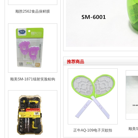
顺胜2562食品保鲜膜
推荐商品
顺美SM-1871镭射笑脸粘钩
顺美S
正牛AQ-109电子灭蚊拍