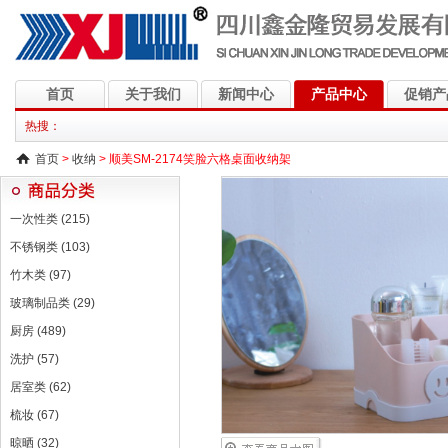
首页
关于我们
新闻中心
产品中心
促销产
热搜：
首页
>
收纳
> 顺美SM-2174笑脸六格桌面收纳架
一次性类 (215)
不锈钢类 (103)
竹木类 (97)
玻璃制品类 (29)
厨房 (489)
洗护 (57)
居室类 (62)
梳妆 (67)
晾晒 (32)