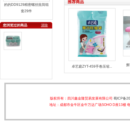
推荐商品
的的DD9129精密螺丝批筒组
套29件
您浏览过的商品
清除
辉
卓艺庭ZYT-459手卷压缩...
版权所有：四川鑫金隆贸易发展有限公司
蜀ICP备20
地址：成都市金牛区金牛万达广场SOHO D座13楼 电话：028-