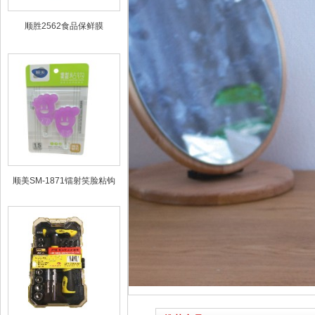
顺胜2562食品保鲜膜
顺美SM-1871镭射笑脸粘钩